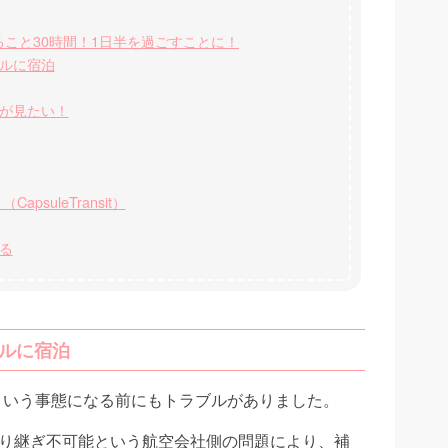
こと30時間！1日半を過ごすことに！
ルに宿泊
が見たい！
psuleTransit）
る
ルに宿泊
という事態になる前にもトラブルがありました。
乗り継ぎ不可能という航空会社側の問題により、補