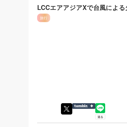
LCCエアアジアXで台風によ
旅行