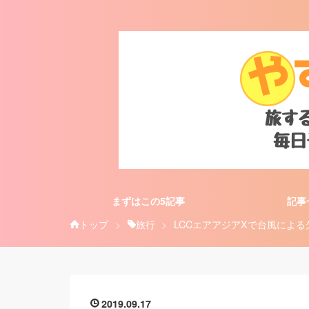
まずはこの5記事
記事
トップ
>
旅行
>
LCCエアアジアXで台風によ
2019
09
17